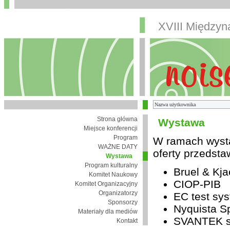
XVIII Między
Strona główna
Wystawa
Miejsce konferencji
Program
W ramach wysta
WAŻNE DATY
oferty przedsta
Wystawa
Program kulturalny
Bruel & Kja
Komitet Naukowy
CIOP-PIB
Komitet Organizacyjny
Organizatorzy
EC test sys
Sponsorzy
Nyquista Sp
Materiały dla mediów
SVANTEK sp
Kontakt