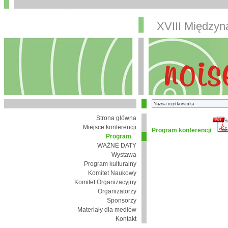
XVIII Między
Strona główna
Miejsce konferencji
Program konferencji
Program
WAŻNE DATY
Wystawa
Program kulturalny
Komitet Naukowy
Komitet Organizacyjny
Organizatorzy
Sponsorzy
Materiały dla mediów
Kontakt