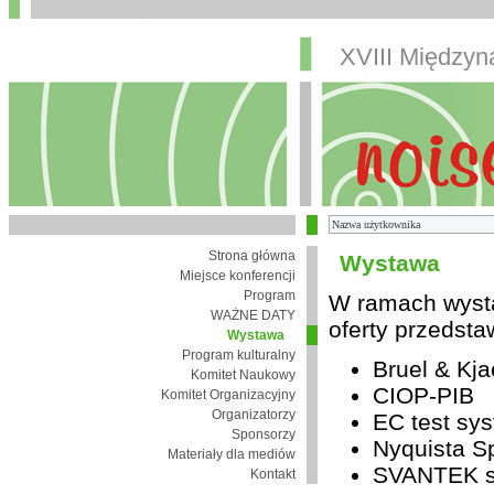
XVIII Między
Strona główna
Wystawa
Miejsce konferencji
Program
W ramach wysta
WAŻNE DATY
oferty przedsta
Wystawa
Program kulturalny
Bruel & Kja
Komitet Naukowy
CIOP-PIB
Komitet Organizacyjny
Organizatorzy
EC test sys
Sponsorzy
Nyquista Sp
Materiały dla mediów
SVANTEK sp
Kontakt