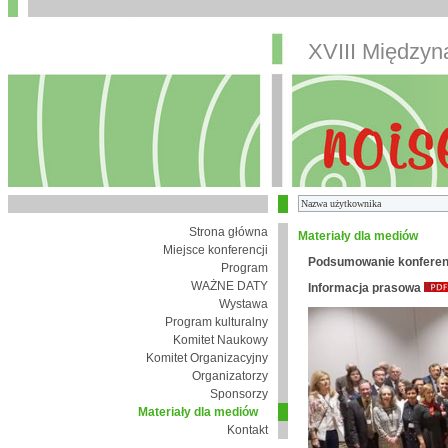
XVIII Między
Strona główna
Materiały dla mediów
Miejsce konferencji
Podsumowanie konferen
Program
WAŻNE DATY
Informacja prasowa
Wystawa
Program kulturalny
Komitet Naukowy
Komitet Organizacyjny
Organizatorzy
Sponsorzy
Materiały dla mediów
Kontakt