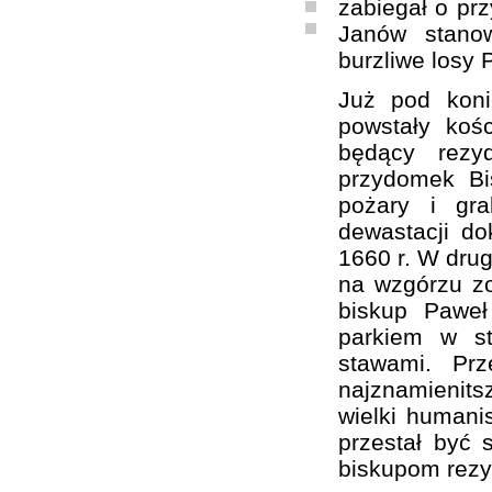
zabiegał o prz
Janów stanow
burzliwe losy 
Już pod kon
powstały koś
będący rezy
przydomek Bi
pożary i gra
dewastacji d
1660 r. W drug
na wzgórzu zo
biskup Paweł
parkiem w st
stawami. Pr
najznamienit
wielki humanis
przestał być 
biskupom rezy