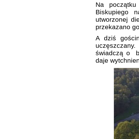
Na początku 
Biskupiego n
utworzonej di
przekazano go
A dziś gości
uczęszczany.
świadczą o bur
daje wytchnien