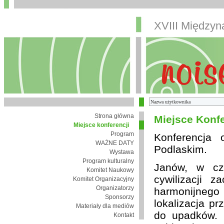
XVIII Między
Strona główna
Miejsce Konfe
Miejsce konferencji
Program
Konferencja
WAŻNE DATY
Podlaskim.
Wystawa
Program kulturalny
Janów, w cza
Komitet Naukowy
cywilizacji 
Komitet Organizacyjny
Organizatorzy
harmonijnego 
Sponsorzy
lokalizacja pr
Materiały dla mediów
do upadków. 
Kontakt