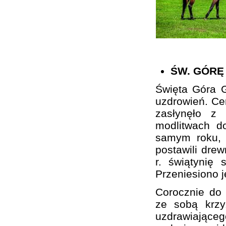
ŚW. GÓRĘ
Święta Góra G
uzdrowień. Cer
zasłynęło z
modlitwach d
samym roku, 
postawili drew
r. świątynię 
Przeniesiono 
Corocznie do 
ze sobą krzy
uzdrawiającego