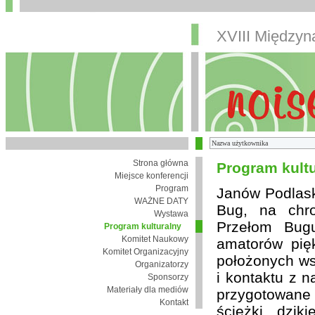
XVIII Między
Strona główna
Program kult
Miejsce konferencji
Program
Janów Podlaski
WAŻNE DATY
Bug, na chro
Wystawa
Przełom Bugu
Program kulturalny
Komitet Naukowy
amatorów pię
Komitet Organizacyjny
położonych wsi
Organizatorzy
i kontaktu z 
Sponsorzy
Materiały dla mediów
przygotowane
Kontakt
ścieżki, dzik