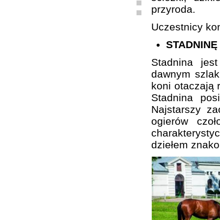
przyroda.
Uczestnicy kon
STADNINĘ
Stadnina je
dawnym szlaku
koni otaczają 
Stadnina pos
Najstarszy z
ogierów czo
charakterystyc
dziełem znako