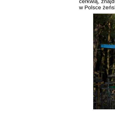
cerkwią, znajd
w Polsce żeńs