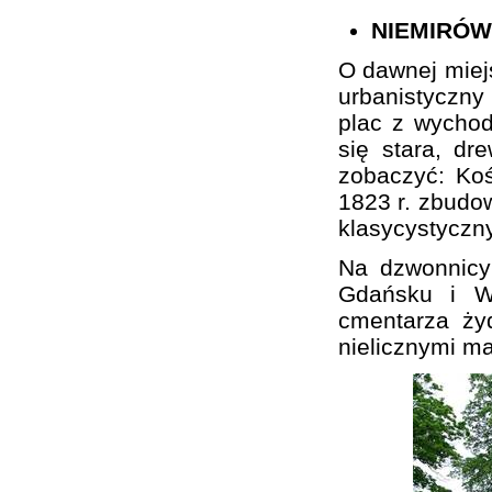
NIEMIRÓW
O dawnej miej
urbanistyczn
plac z wychod
się stara, d
zobaczyć: Koś
1823 r. zbudo
klasycystyczn
Na dzwonnicy
Gdańsku i Wa
cmentarza ży
nielicznymi m