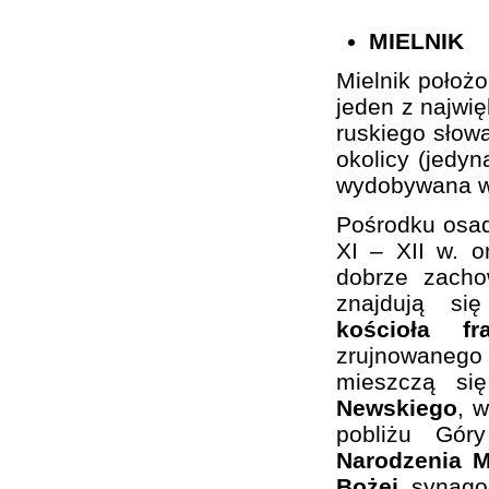
MIELNIK
Mielnik położ
jeden z najwi
ruskiego słowa
okolicy (jedy
wydobywana w 
Pośrodku osa
XI – XII w. 
dobrze zacho
znajdują si
kościoła f
zrujnowaneg
mieszczą si
Newskiego
, 
pobliżu Gó
Narodzenia M
Bożej
, synago