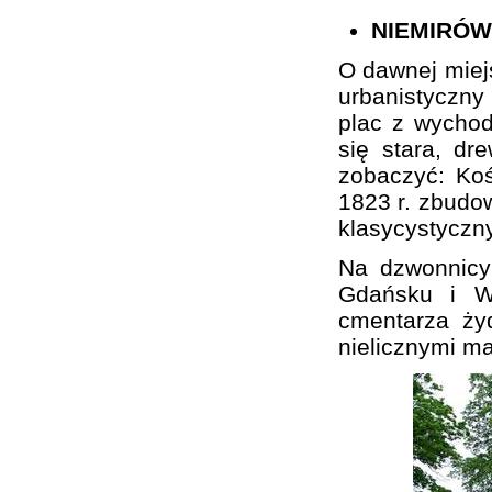
NIEMIRÓW
O dawnej miej
urbanistyczn
plac z wychod
się stara, d
zobaczyć: Koś
1823 r. zbudo
klasycystyczn
Na dzwonnicy
Gdańsku i Wa
cmentarza ży
nielicznymi m