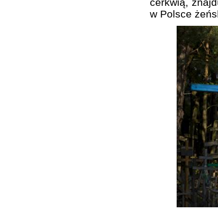
cerkwią, znajd
w Polsce żeńs