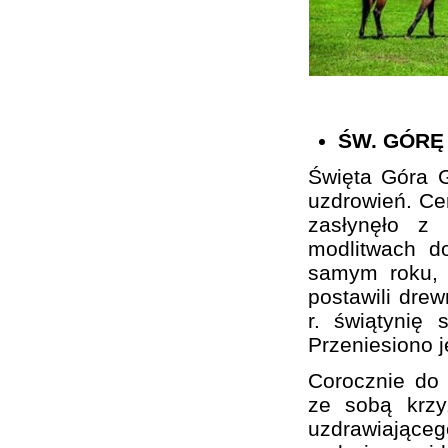
ŚW. GÓRĘ
Święta Góra G
uzdrowień. Cer
zasłynęło z
modlitwach d
samym roku, 
postawili drew
r. świątynię 
Przeniesiono 
Corocznie do 
ze sobą krzy
uzdrawiającego