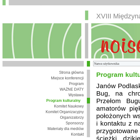
XVIII Między
Strona główna
Program kult
Miejsce konferencji
Program
Janów Podlaski
WAŻNE DATY
Bug, na chro
Wystawa
Przełom Bugu
Program kulturalny
Komitet Naukowy
amatorów pię
Komitet Organizacyjny
położonych wsi
Organizatorzy
i kontaktu z 
Sponsorzy
Materiały dla mediów
przygotowane
Kontakt
ścieżki, dzik