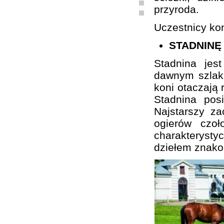
przyroda.
Uczestnicy kon
STADNINĘ
Stadnina je
dawnym szlaku
koni otaczają 
Stadnina pos
Najstarszy z
ogierów czo
charakterystyc
dziełem znako