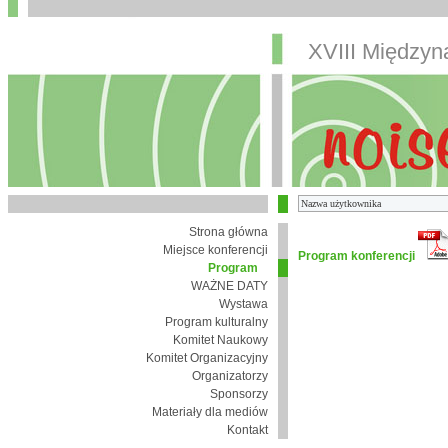
XVIII Między
Strona główna
Miejsce konferencji
Program konferencji
Program
WAŻNE DATY
Wystawa
Program kulturalny
Komitet Naukowy
Komitet Organizacyjny
Organizatorzy
Sponsorzy
Materiały dla mediów
Kontakt