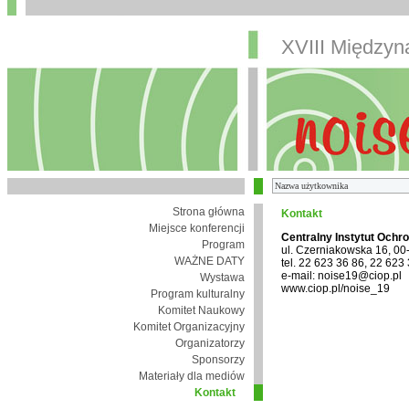
XVIII Między
Strona główna
Kontakt
Miejsce konferencji
Centralny Instytut Ochr
Program
ul. Czerniakowska 16, 0
WAŻNE DATY
tel. 22 623 36 86, 22 623
e-mail: noise19@ciop.pl
Wystawa
www.ciop.pl/noise_19
Program kulturalny
Komitet Naukowy
Komitet Organizacyjny
Organizatorzy
Sponsorzy
Materiały dla mediów
Kontakt