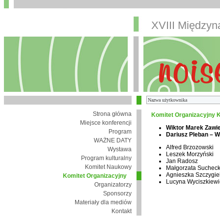
XVIII Między
Strona główna
Komitet Organizacyjny K
Miejsce konferencji
Wiktor Marek Zawi
Program
Dariusz Pleban – 
WAŻNE DATY
Alfred Brzozowski
Wystawa
Leszek Morzyński
Program kulturalny
Jan Radosz
Komitet Naukowy
Małgorzata Suchec
Agnieszka Szczygie
Komitet Organizacyjny
Lucyna Wyciszkiewi
Organizatorzy
Sponsorzy
Materiały dla mediów
Kontakt