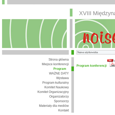
XVIII Między
Strona główna
Miejsce konferencji
Program konferencji
Program
WAŻNE DATY
Wystawa
Program kulturalny
Komitet Naukowy
Komitet Organizacyjny
Organizatorzy
Sponsorzy
Materiały dla mediów
Kontakt