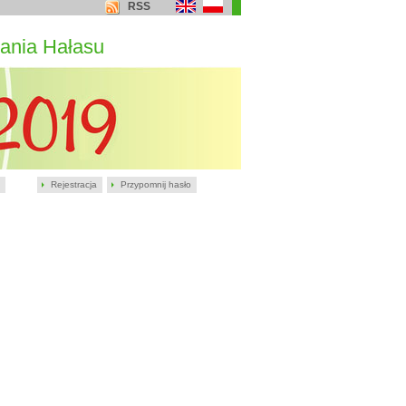
RSS
ania Hałasu
Rejestracja
Przypomnij hasło