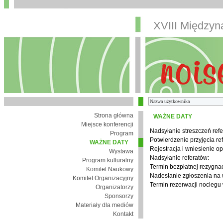
XVIII Między
Strona główna
WAŻNE DATY
Miejsce konferencji
Nadsyłanie streszczeń refe
Program
Potwierdzenie przyjęcia re
WAŻNE DATY
Rejestracja i wniesienie op
Wystawa
Nadsyłanie referatów:
Program kulturalny
Termin bezpłatnej rezygnacj
Komitet Naukowy
Nadesłanie zgłoszenia na
Komitet Organizacyjny
Termin rezerwacji noclegu 
Organizatorzy
Sponsorzy
Materiały dla mediów
Kontakt