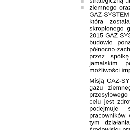
strategiczną d
ziemnego oraz
GAZ-SYSTEM S
która zosta
skroplonego 
2015 GAZ-SYST
budowie pon
północno-zach
przez spółk
jamalskim p
możliwości im
Misją GAZ-SY
gazu ziemne
przesyłowego
celu jest zd
podejmuje sz
pracowników, w
tym działani
środowisku pr