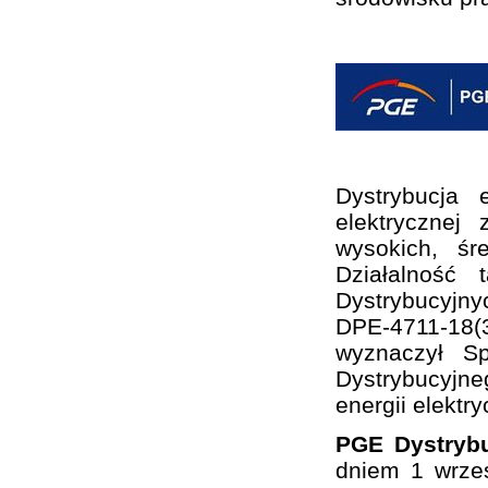
Dystrybucja 
elektrycznej
wysokich, śr
Działalność
Dystrybucyjny
DPE-4711-18(3
wyznaczył S
Dystrybucyjne
energii elektry
PGE Dystrybu
dniem 1 wrze