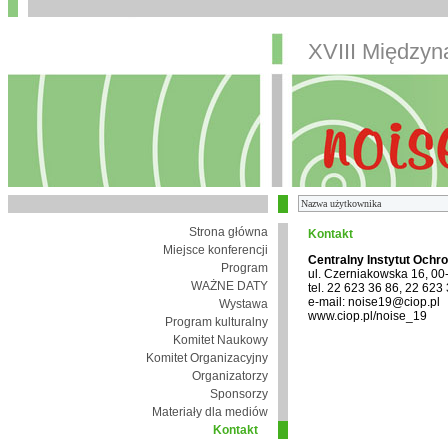
XVIII Między
Strona główna
Kontakt
Miejsce konferencji
Centralny Instytut Ochr
Program
ul. Czerniakowska 16, 0
WAŻNE DATY
tel. 22 623 36 86, 22 623
e-mail: noise19@ciop.pl
Wystawa
www.ciop.pl/noise_19
Program kulturalny
Komitet Naukowy
Komitet Organizacyjny
Organizatorzy
Sponsorzy
Materiały dla mediów
Kontakt