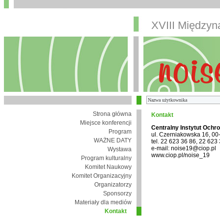
XVIII Między
Strona główna
Kontakt
Miejsce konferencji
Centralny Instytut Ochr
Program
ul. Czerniakowska 16, 0
WAŻNE DATY
tel. 22 623 36 86, 22 623
e-mail: noise19@ciop.pl
Wystawa
www.ciop.pl/noise_19
Program kulturalny
Komitet Naukowy
Komitet Organizacyjny
Organizatorzy
Sponsorzy
Materiały dla mediów
Kontakt