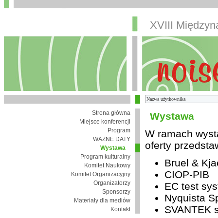
XVIII Między
Strona główna
Wystawa
Miejsce konferencji
Program
W ramach wysta
WAŻNE DATY
oferty przedsta
Wystawa
Program kulturalny
Bruel & Kja
Komitet Naukowy
CIOP-PIB
Komitet Organizacyjny
Organizatorzy
EC test sys
Sponsorzy
Nyquista Sp
Materiały dla mediów
SVANTEK sp
Kontakt