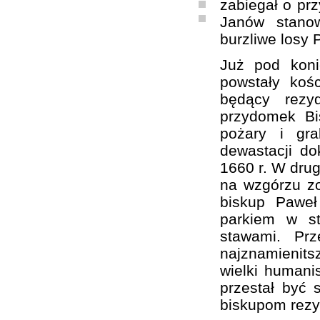
zabiegał o prz
Janów stanow
burzliwe losy 
Już pod kon
powstały koś
będący rezy
przydomek Bi
pożary i gra
dewastacji d
1660 r. W drug
na wzgórzu zo
biskup Paweł
parkiem w st
stawami. Pr
najznamienit
wielki humanis
przestał być 
biskupom rezy