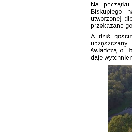
Na początku 
Biskupiego n
utworzonej di
przekazano go
A dziś gości
uczęszczany.
świadczą o bur
daje wytchnien