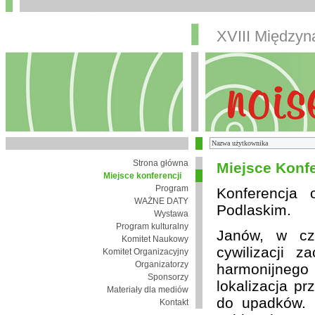
XVIII Między
Strona główna
Miejsce Konfe
Miejsce konferencji
Program
Konferencja
WAŻNE DATY
Podlaskim.
Wystawa
Program kulturalny
Janów, w cza
Komitet Naukowy
cywilizacji 
Komitet Organizacyjny
Organizatorzy
harmonijnego 
Sponsorzy
lokalizacja pr
Materiały dla mediów
do upadków. 
Kontakt