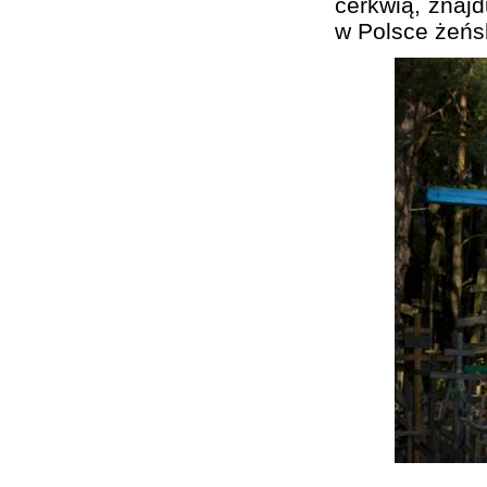
cerkwią, znajd
w Polsce żeńs