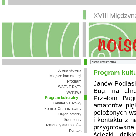
XVIII Między
Strona główna
Program kult
Miejsce konferencji
Program
Janów Podlaski
WAŻNE DATY
Bug, na chro
Wystawa
Przełom Bugu
Program kulturalny
Komitet Naukowy
amatorów pię
Komitet Organizacyjny
położonych wsi
Organizatorzy
i kontaktu z 
Sponsorzy
Materiały dla mediów
przygotowane
Kontakt
ścieżki, dzik