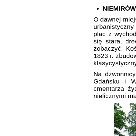
NIEMIRÓW
O dawnej miej
urbanistyczn
plac z wychod
się stara, d
zobaczyć: Koś
1823 r. zbudo
klasycystyczn
Na dzwonnicy
Gdańsku i Wa
cmentarza ży
nielicznymi m