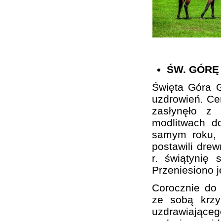
ŚW. GÓRĘ
Święta Góra G
uzdrowień. Cer
zasłynęło z
modlitwach d
samym roku, 
postawili drew
r. świątynię 
Przeniesiono 
Corocznie do 
ze sobą krzy
uzdrawiającego