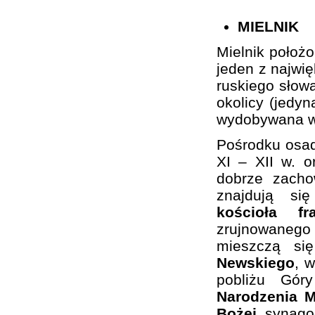
MIELNIK
Mielnik położ
jeden z najwi
ruskiego słowa
okolicy (jedy
wydobywana w 
Pośrodku osa
XI – XII w. 
dobrze zacho
znajdują si
kościoła f
zrujnowaneg
mieszczą si
Newskiego
, 
pobliżu Gó
Narodzenia M
Bożej
, synago