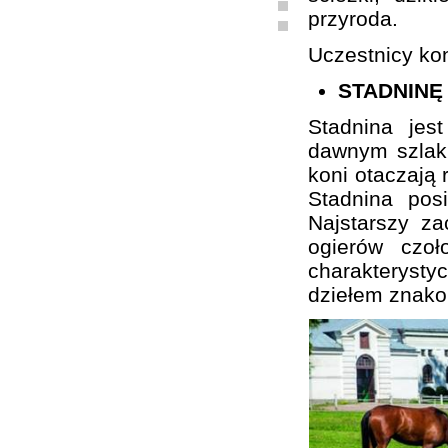
przyroda.
Uczestnicy kon
STADNINĘ
Stadnina je
dawnym szlaku
koni otaczają 
Stadnina pos
Najstarszy z
ogierów czo
charakterystyc
dziełem znako