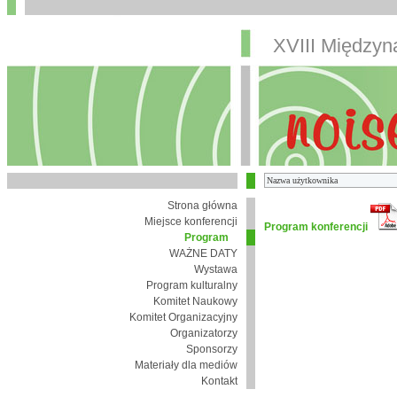
XVIII Między
Strona główna
Miejsce konferencji
Program konferencji
Program
WAŻNE DATY
Wystawa
Program kulturalny
Komitet Naukowy
Komitet Organizacyjny
Organizatorzy
Sponsorzy
Materiały dla mediów
Kontakt