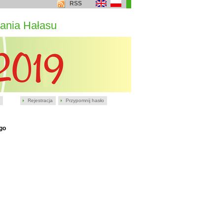
RSS
ania Hałasu
Rejestracja
Przypomnij hasło
go