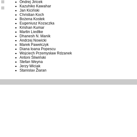
Ondrej Jiricek
Kazuhiko Kawahar
Jan Kiciński
Christian Koch
Bożena Kostek
Eugeniusz Kozaczka
Krishan Kumar
Martin Liedtke
Dhanesh N. Manik
Andrzej Nowicki
Marek Pawełczyk
Diana Ioana Popescu
Wojciech Przemysław Rdzanek
Antoni Śliwiński
Stefan Weyna
Jerzy Wiciak
Stanislav Žiaran