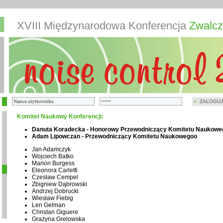
XVIII Międzynarodowa Konferencja
Zwalcz
ZALOGUJ
Komitet Naukowy Konferencji:
Danuta Koradecka - Honorowy Przewodniczący Komitetu Naukowe
Adam Lipowczan - Przewodniczący Komitetu Naukowegoo
Jan Adamczyk
Wojciech Batko
Marion Burgess
Eleonora Carletti
Czesław Cempel
Zbigniew Dąbrowski
Andrzej Dobrucki
Wiesław Fiebig
Len Gelman
Christan Giguere
Grażyna Grelowska