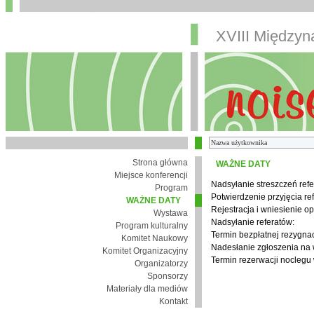
XVIII Między
Strona główna
WAŻNE DATY
Miejsce konferencji
Nadsyłanie streszczeń refe
Program
Potwierdzenie przyjęcia re
WAŻNE DATY
Rejestracja i wniesienie op
Wystawa
Nadsyłanie referatów:
Program kulturalny
Termin bezpłatnej rezygnacj
Komitet Naukowy
Nadesłanie zgłoszenia na
Komitet Organizacyjny
Termin rezerwacji noclegu 
Organizatorzy
Sponsorzy
Materiały dla mediów
Kontakt