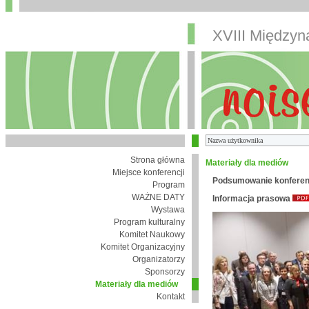
XVIII Między
Strona główna
Materiały dla mediów
Miejsce konferencji
Podsumowanie konferen
Program
WAŻNE DATY
Informacja prasowa
Wystawa
Program kulturalny
Komitet Naukowy
Komitet Organizacyjny
Organizatorzy
Sponsorzy
Materiały dla mediów
Kontakt