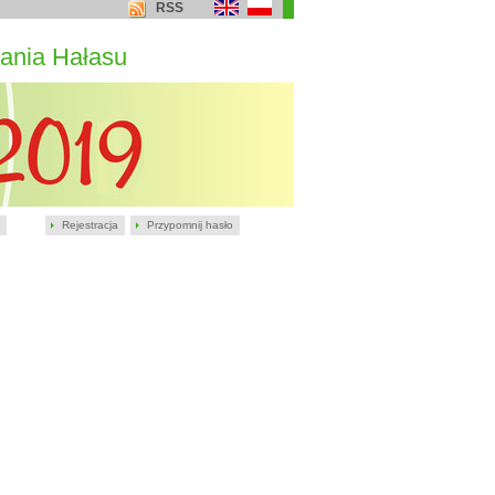
RSS
ania Hałasu
Rejestracja
Przypomnij hasło