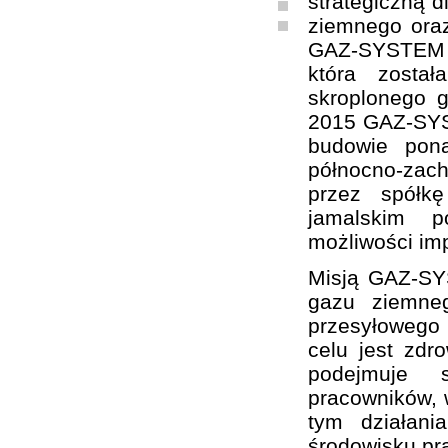
strategiczną d
ziemnego oraz
GAZ-SYSTEM S
która zosta
skroplonego 
2015 GAZ-SYST
budowie pon
północno-zach
przez spółk
jamalskim p
możliwości im
Misją GAZ-SY
gazu ziemne
przesyłowego
celu jest zd
podejmuje sz
pracowników, w
tym działani
środowisku pr