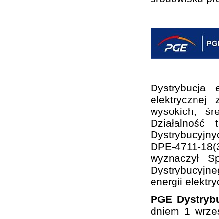
Dystrybucja 
elektrycznej
wysokich, śr
Działalność
Dystrybucyjny
DPE-4711-18(3
wyznaczył S
Dystrybucyjne
energii elektry
PGE Dystrybu
dniem 1 wrze