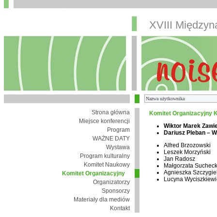
XVIII Między
Strona główna
Komitet Organizacyjny K
Miejsce konferencji
Wiktor Marek Zawi
Program
Dariusz Pleban – 
WAŻNE DATY
Alfred Brzozowski
Wystawa
Leszek Morzyński
Program kulturalny
Jan Radosz
Komitet Naukowy
Małgorzata Suchec
Agnieszka Szczygie
Komitet Organizacyjny
Lucyna Wyciszkiewi
Organizatorzy
Sponsorzy
Materiały dla mediów
Kontakt