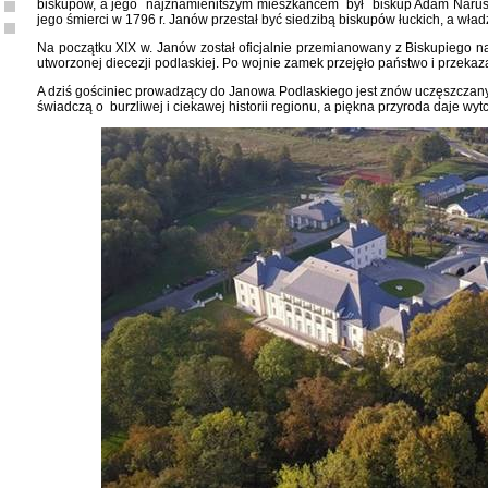
biskupów, a jego najznamienitszym mieszkańcem był biskup Adam Naruszew
jego śmierci w 1796 r. Janów przestał być siedzibą biskupów łuckich, a wła
Na początku XIX w. Janów został oficjalnie przemianowany z Biskupiego na
utworzonej diecezji podlaskiej. Po wojnie zamek przejęło państwo i przeka
A dziś gościniec prowadzący do Janowa Podlaskiego jest znów uczęszczany.
świadczą o burzliwej i ciekawej historii regionu, a piękna przyroda daje wy