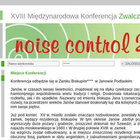
XVIII Międzynarodowa Konferencja
Zwalcz
ZALOGUJ
Miejsce Konferencji
Konferencja odbędzie się w Zamku Biskupim**** w Janowie Podlaskim.
Janów, w czasach swojej świetności, znajdował się na styku cywilizacji zac
harmonijnego współistnienia wielu tradycji i religii. Doskonała lokaliza
rozkwitu, jak i do upadków. Nazwany od imienia biskupa Jana Łosowicza, 
rozwój, na przestrzeni wieków Janów stanowił doskonały łup dla kolejnych p
nim swoje piętno.
Już pod koniec XV w. miasto zostało znacząco rozbudowane, powstały ko
zamek, będący rezydencją biskupów. W tym okresie Janów zdobył pr
wyniszczyły duże pożary i grabieże, zniszczeń dokonali też Szwedzi, a d
najazdu moskiewskiego w 1660 r. W drugiej połowie XVIII w. zamek
na wzgórzu został odbudowany, a w miejscu zniszczonej rezydencji bi
otoczony fosą, parkiem w stylu angielskim, z zabudowaniami gospodarczy