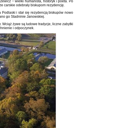
icz − wielki humanista, historyk i poeta. Po
dze carskie odebrały biskupom rezydencję.
 Podlaski i stał się rezydencją biskupów nowo
zano go Stadninie Janowskiej.
 Wciąż żywe są ludowe tradycje, liczne zabytki
tchnienie i odpoczynek.