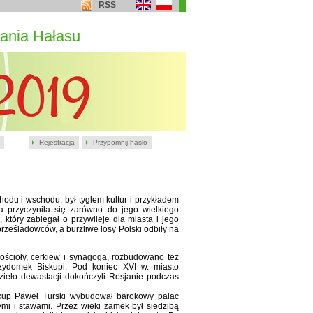
RSS
ania Hałasu
Rejestracja
Przypomnij hasło
hodu i wschodu, był tyglem kultur i przykładem
cja przyczyniła się zarówno do jego wielkiego
który zabiegał o przywileje dla miasta i jego
rześladowców, a burzliwe losy Polski odbiły na
ścioły, cerkiew i synagoga, rozbudowano też
zydomek Biskupi. Pod koniec XVI w. miasto
zieło dewastacji dokończyli Rosjanie podczas
skup Paweł Turski wybudował barokowy pałac
mi i stawami. Przez wieki zamek był siedzibą