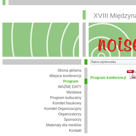
XVIII Między
Strona główna
Miejsce konferencji
Program konferencji
Program
WAŻNE DATY
Wystawa
Program kulturalny
Komitet Naukowy
Komitet Organizacyjny
Organizatorzy
Sponsorzy
Materiały dla mediów
Kontakt