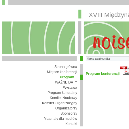
XVIII Między
Strona główna
Miejsce konferencji
Program konferencji
Program
WAŻNE DATY
Wystawa
Program kulturalny
Komitet Naukowy
Komitet Organizacyjny
Organizatorzy
Sponsorzy
Materiały dla mediów
Kontakt