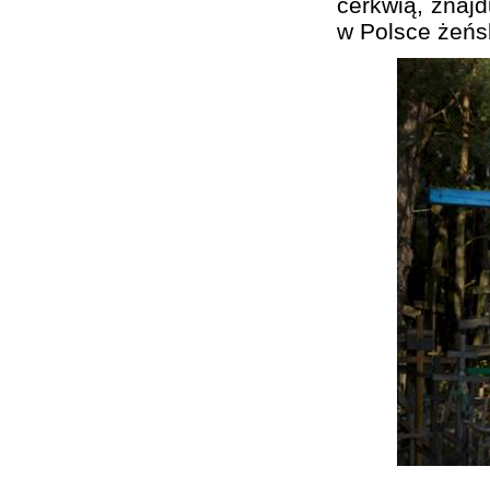
cerkwią, znajd
w Polsce żeńs