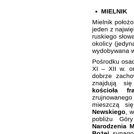
MIELNIK
Mielnik położ
jeden z najwi
ruskiego słowa
okolicy (jedy
wydobywana w 
Pośrodku osa
XI – XII w. 
dobrze zacho
znajdują si
kościoła f
zrujnowaneg
mieszczą si
Newskiego
, 
pobliżu Gó
Narodzenia M
Bożej
, synago