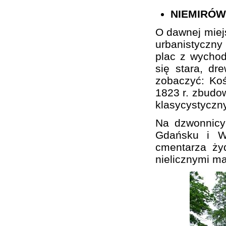
NIEMIRÓW
O dawnej miej
urbanistyczn
plac z wychod
się stara, d
zobaczyć: Koś
1823 r. zbudo
klasycystyczn
Na dzwonnicy
Gdańsku i Wa
cmentarza ży
nielicznymi m