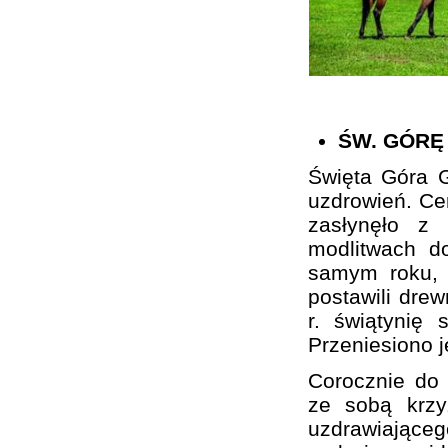
ŚW. GÓRĘ
Święta Góra G
uzdrowień. Cer
zasłynęło z
modlitwach d
samym roku, 
postawili drew
r. świątynię 
Przeniesiono 
Corocznie do 
ze sobą krzy
uzdrawiającego