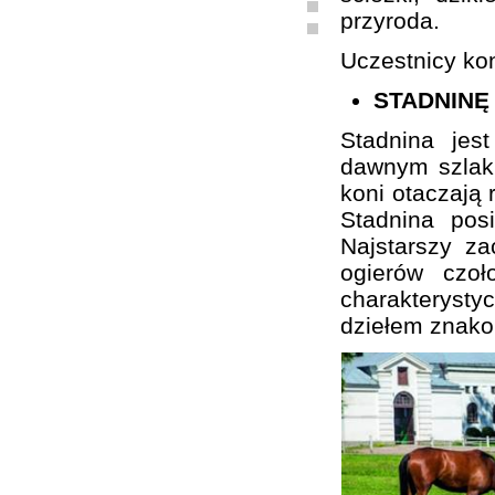
przyroda.
Uczestnicy kon
STADNINĘ
Stadnina je
dawnym szlaku
koni otaczają 
Stadnina pos
Najstarszy z
ogierów czo
charakterystyc
dziełem znako