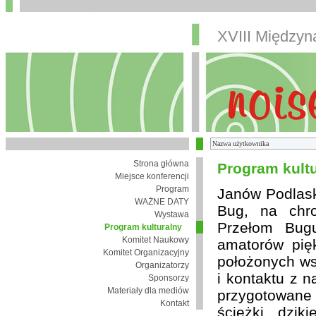
XVIII Między
Strona główna
Program kult
Miejsce konferencji
Program
Janów Podlaski
WAŻNE DATY
Bug, na chro
Wystawa
Przełom Bugu
Program kulturalny
Komitet Naukowy
amatorów pię
Komitet Organizacyjny
położonych wsi
Organizatorzy
i kontaktu z 
Sponsorzy
Materiały dla mediów
przygotowane
Kontakt
ścieżki, dzik