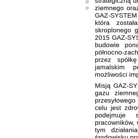
strategiczną d
ziemnego oraz
GAZ-SYSTEM S
która zosta
skroplonego 
2015 GAZ-SYST
budowie pon
północno-zach
przez spółk
jamalskim p
możliwości im
Misją GAZ-SY
gazu ziemne
przesyłowego
celu jest zd
podejmuje sz
pracowników, w
tym działani
środowisku pr