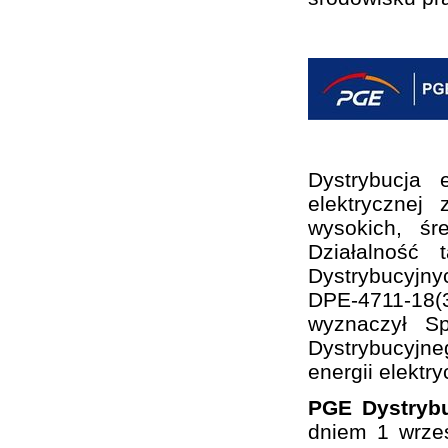
Dystrybucja 
elektrycznej
wysokich, śr
Działalność
Dystrybucyjny
DPE-4711-18(3
wyznaczył S
Dystrybucyjne
energii elektry
PGE Dystrybu
dniem 1 wrze