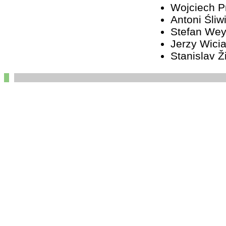
Wojciech 
Antoni Śliw
Stefan We
Jerzy Wici
Stanislav Ž