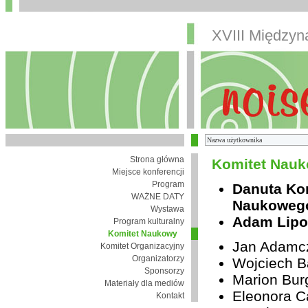
XVIII Między
Strona główna
Komitet Nauk
Miejsce konferencji
Program
Danuta Ko
WAŻNE DATY
Naukoweg
Wystawa
Adam Lipo
Program kulturalny
Komitet Naukowy
Jan Adamc
Komitet Organizacyjny
Organizatorzy
Wojciech B
Sponsorzy
Marion Bur
Materiały dla mediów
Eleonora Ca
Kontakt