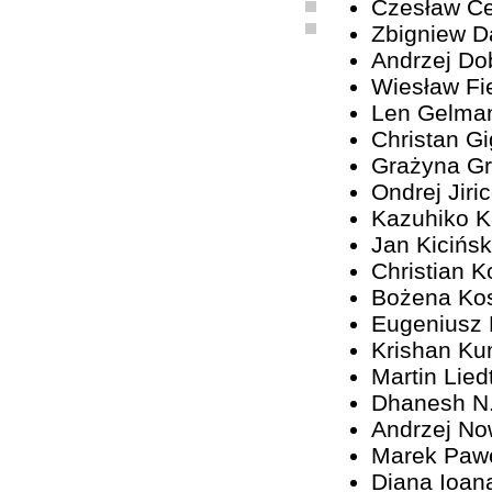
Czesław C
Zbigniew D
Andrzej Do
Wiesław Fi
Len Gelma
Christan G
Grażyna G
Ondrej Jiri
Kazuhiko 
Jan Kicińsk
Christian K
Bożena Ko
Eugeniusz
Krishan Ku
Martin Lied
Dhanesh N
Andrzej No
Marek Paw
Diana Ioan