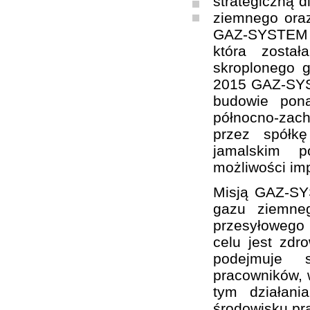
strategiczną d
ziemnego oraz
GAZ-SYSTEM S
która zosta
skroplonego 
2015 GAZ-SYST
budowie pon
północno-zach
przez spółk
jamalskim p
możliwości im
Misją GAZ-SY
gazu ziemne
przesyłowego
celu jest zd
podejmuje sz
pracowników, w
tym działani
środowisku pr