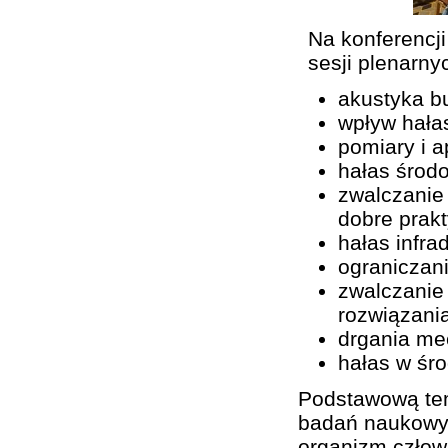
Na konferencj
sesji plenarny
akustyka b
wpływ hała
pomiary i a
hałas środ
zwalczanie
dobre prak
hałas infra
ograniczan
zwalczanie
rozwiązani
drgania me
hałas w śro
Podstawową tem
badań naukowyc
organizm człow