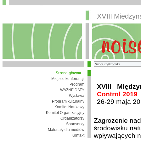
XVIII Między
Strona główna
Miejsce konferencji
Program
XVIII Międz
WAŻNE DATY
Control 2019
Wystawa
26-29 maja 20
Program kulturalny
Komitet Naukowy
Komitet Organizacyjny
Organizatorzy
Zagrożenie nad
Sponsorzy
środowisku nat
Materiały dla mediów
wpływających n
Kontakt