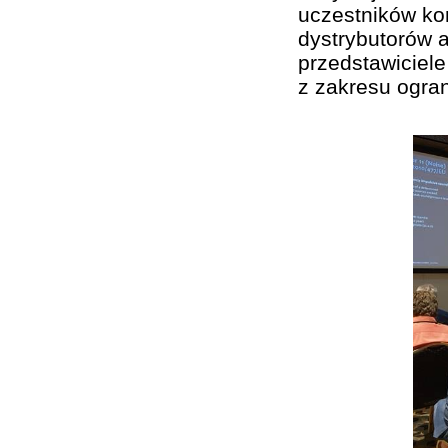
uczestników kon
dystrybutorów a
przedstawiciel
z zakresu ogran