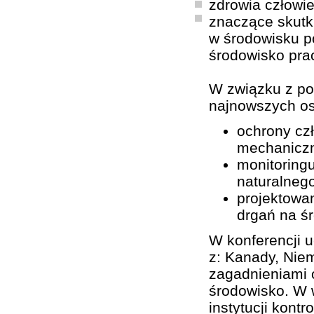
zdrowia człowie
znaczące skutk
w środowisku p
środowisko pra
W związku z po
najnowszych os
ochrony cz
mechanicz
monitoring
naturalnego
projektowan
drgań na ś
W konferencji u
z: Kanady, Niem
zagadnieniami o
środowisko. W w
instytucji kont