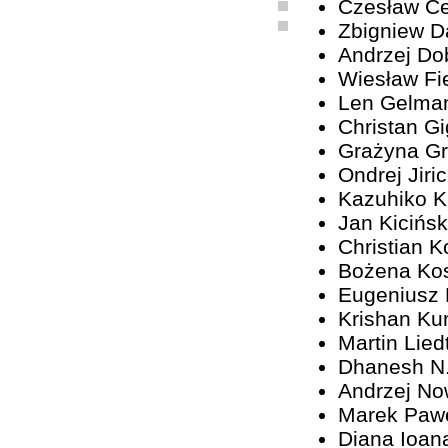
Czesław C
Zbigniew D
Andrzej Do
Wiesław Fi
Len Gelma
Christan G
Grażyna G
Ondrej Jiri
Kazuhiko 
Jan Kicińsk
Christian K
Bożena Ko
Eugeniusz
Krishan Ku
Martin Lied
Dhanesh N
Andrzej No
Marek Paw
Diana Ioan