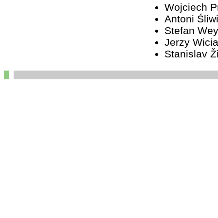
Wojciech 
Antoni Śliw
Stefan We
Jerzy Wici
Stanislav Ž