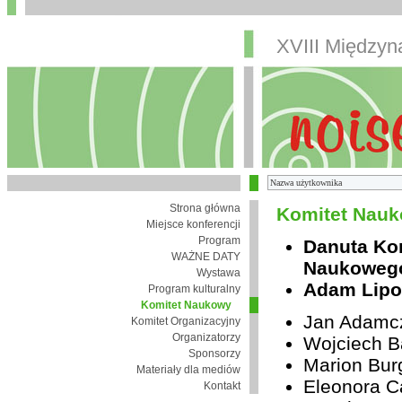
XVIII Między
Strona główna
Komitet Nauk
Miejsce konferencji
Program
Danuta Ko
WAŻNE DATY
Naukoweg
Wystawa
Adam Lipo
Program kulturalny
Komitet Naukowy
Jan Adamc
Komitet Organizacyjny
Organizatorzy
Wojciech B
Sponsorzy
Marion Bur
Materiały dla mediów
Eleonora Ca
Kontakt