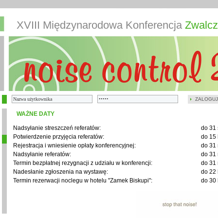
XVIII Międzynarodowa Konferencja
Zwalcz
ZALOGUJ
WAŻNE DATY
Nadsyłanie streszczeń referatów:
do 31 
Potwierdzenie przyjęcia referatów:
do 15 
Rejestracja i wniesienie opłaty konferencyjnej:
do 31 
Nadsyłanie referatów:
do 31 
Termin bezpłatnej rezygnacji z udziału w konferencji:
do 31 
Nadesłanie zgłoszenia na wystawę:
do 22 
Termin rezerwacji noclegu w hotelu "Zamek Biskupi":
do 30 