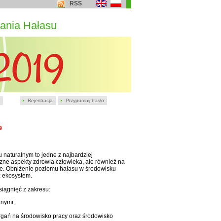
RSS
ania Hałasu
Rejestracja
Przypomnij hasło
9
naturalnym to jedne z najbardziej
ne aspekty zdrowia człowieka, ale również na
zne. Obniżenie poziomu hałasu w środowisku
z ekosystem.
iągnięć z zakresu:
znymi,
rgań na środowisko pracy oraz środowisko