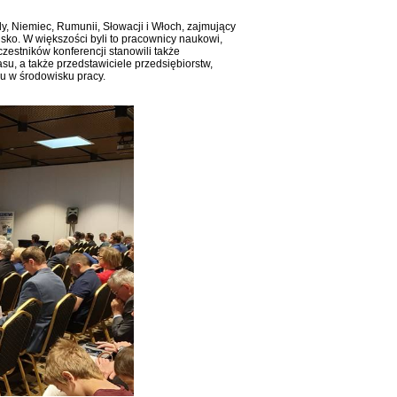
ady, Niemiec, Rumunii, Słowacji i Włoch, zajmujący
sko. W większości byli to pracownicy naukowi,
czestników konferencji stanowili także
su, a także przedstawiciele przedsiębiorstw,
u w środowisku pracy.