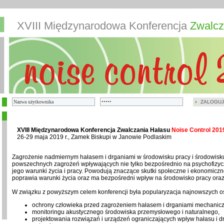
XVIII Międzynarodowa Konferencja
Zwalcz
ZALOGUJ
XVIII Międzynarodowa Konferencja Zwalczania Hałasu
Noise Control 201
26-29 maja 2019 r., Zamek Biskupi w Janowie Podlaskim
Zagrożenie nadmiernym hałasem i drganiami w środowisku pracy i środowisku 
powszechnych zagrożeń wpływających nie tylko bezpośrednio na psychofizycz
jego warunki życia i pracy. Powodują znaczące skutki społeczne i ekonomic
poprawia warunki życia oraz ma bezpośredni wpływ na środowisko pracy ora
W związku z powyższym celem konferencji była popularyzacja najnowszych os
ochrony człowieka przed zagrożeniem hałasem i drganiami mechanic
monitoringu akustycznego środowiska przemysłowego i naturalnego,
projektowania rozwiązań i urządzeń ograniczających wpływ hałasu i d