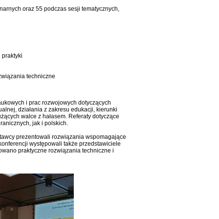
enarnych oraz 55 podczas sesji tematycznych,
 praktyki
związania techniczne
naukowych i prac rozwojowych dotyczących
nej, działania z zakresu edukacji, kierunki
łużących walce z hałasem. Referaty dotyczące
nicznych, jak i polskich.
wystawcy prezentowali rozwiązania wspomagające
onferencji występowali także przedstawiciele
owano praktyczne rozwiązania techniczne i