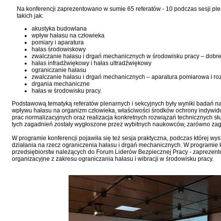
Na konferencji zaprezentowano w sumie 65 referatów - 10 podczas sesji pl
takich jak:
akustyka budowlana
wpływ hałasu na człowieka
pomiary i aparatura
hałas środowiskowy
zwalczanie hałasu i drgań mechanicznych w środowisku pracy – dobre
hałas infradźwiękowy i hałas ultradźwiękowy
ograniczanie hałasu
zwalczanie hałasu i drgań mechanicznych – aparatura pomiarowa i ro
drgania mechaniczne
hałas w środowisku pracy.
Podstawową tematyką referatów plenarnych i sekcyjnych były wyniki badań 
wpływu hałasu na organizm człowieka, właściwości środków ochrony indywidual
prac normalizacyjnych oraz realizacja konkretnych rozwiązań technicznych s
tych zagadnień zostały wygłoszone przez wybitnych naukowców, zarówno zagra
W programie konferencji pojawiła się też sesja praktyczna, podczas której 
działania na rzecz ograniczenia hałasu i drgań mechanicznych. W programie k
przedsiębiorstw należących do Forum Liderów Bezpiecznej Pracy - zaprezent
organizacyjne z zakresu ograniczania hałasu i wibracji w środowisku pracy.