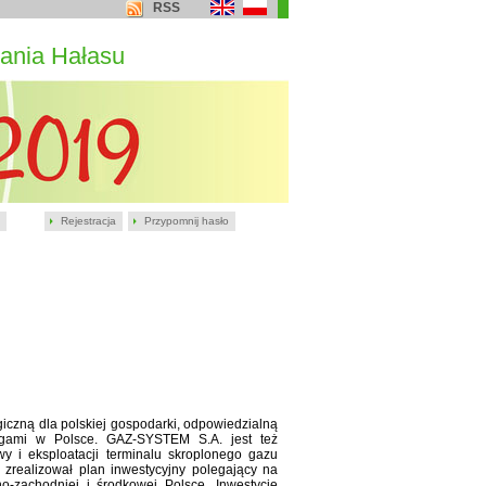
RSS
ania Hałasu
Rejestracja
Przypomnij hasło
egiczną dla polskiej gospodarki, odpowiedzialną
ągami w Polsce. GAZ-SYSTEM S.A. jest też
y i eksploatacji terminalu skroplonego gazu
realizował plan inwestycyjny polegający na
zachodniej i środkowej Polsce. Inwestycje