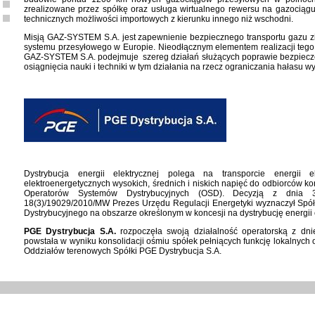
zrealizowane przez spółkę oraz usługa wirtualnego rewersu na gazociąg
technicznych możliwości importowych z kierunku innego niż wschodni.
Misją GAZ-SYSTEM S.A. jest zapewnienie bezpiecznego transportu gazu z
systemu przesyłowego w Europie. Nieodłącznym elementem realizacji tego c
GAZ-SYSTEM S.A. podejmuje szereg działań służących poprawie bezpiecz
osiągnięcia nauki i techniki w tym działania na rzecz ograniczania hałasu 
Dystrybucja energii elektrycznej polega na transporcie energii 
elektroenergetycznych wysokich, średnich i niskich napięć do odbiorców ko
Operatorów Systemów Dystrybucyjnych (OSD). Decyzją z dnia 
18(3)/19029/2010/MW Prezes Urzędu Regulacji Energetyki wyznaczył Spó
Dystrybucyjnego na obszarze określonym w koncesji na dystrybucję energii e
PGE Dystrybucja S.A.
rozpoczęła swoją działalność operatorską z dn
powstała w wyniku konsolidacji ośmiu spółek pełniących funkcję lokalnych
Oddziałów terenowych Spółki PGE Dystrybucja S.A.