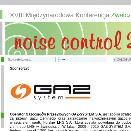
XVIII Międzynarodowa Konferencja
Zwalcz
ZALOGUJ
Sponsorzy:
Operator Gazociągów Przesyłowych GAZ-SYSTEM S.A.
jest spółką strat
za przesył gazu ziemnego oraz zarządzanie najważniejszymi gazoci
właścicielem spółki Polskie LNG S.A., która została powołana do budow
ziemnego LNG w Świnoujściu. W latach 2009 - 2015 GAZ-SYSTEM S.A. z
budowie ponad 1200 km nowych gazociągów przesyłowych w północno-