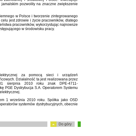
u jamalskim pozwoliły na znaczne zwiększenie
iemnego w Polsce i tworzenie zintegrowanego
elu jest zdrowie i życie pracowników, dlatego
eństwa pracowników, wykorzystując najnowsze
występującego w środowisku pracy.
elektrycznej za pomocą sieci i urządzeń
ńcowych. Działalność ta jest realizowana przez
31 sierpnia 2010 roku znak DPE-4711-
łkę PGE Dystrybucja S.A. Operatorem Systemu
lektrycznej.
iem 1 września 2010 roku. Spółka jako OSD
 operatorów systemów dystrybucyjnych, obecnie
Do góry