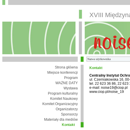
XVIII Między
Strona główna
Kontakt
Miejsce konferencji
Centralny Instytut Ochr
Program
ul. Czerniakowska 16, 0
WAŻNE DATY
tel. 22 623 36 86, 22 623
e-mail: noise19@ciop.pl
Wystawa
www.ciop.pl/noise_19
Program kulturalny
Komitet Naukowy
Komitet Organizacyjny
Organizatorzy
Sponsorzy
Materiały dla mediów
Kontakt