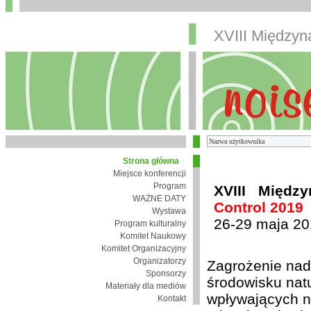
XVIII Między
Strona główna
Miejsce konferencji
Program
XVIII Międz
WAŻNE DATY
Control 2019
Wystawa
26-29 maja 20
Program kulturalny
Komitet Naukowy
Komitet Organizacyjny
Organizatorzy
Zagrożenie nad
Sponsorzy
środowisku nat
Materiały dla mediów
wpływających n
Kontakt