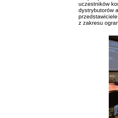
uczestników kon
dystrybutorów a
przedstawiciel
z zakresu ogran