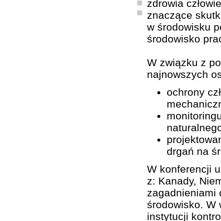
zdrowia człowie
znaczące skutk
w środowisku p
środowisko pra
W związku z po
najnowszych os
ochrony cz
mechanicz
monitoring
naturalnego
projektowan
drgań na ś
W konferencji u
z: Kanady, Niem
zagadnieniami o
środowisko. W w
instytucji kont