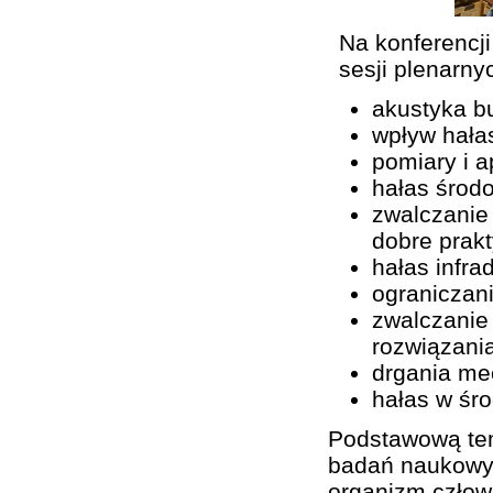
Na konferencj
sesji plenarny
akustyka b
wpływ hała
pomiary i a
hałas środ
zwalczanie
dobre prak
hałas infra
ograniczan
zwalczanie
rozwiązani
drgania me
hałas w śro
Podstawową tem
badań naukowyc
organizm człow