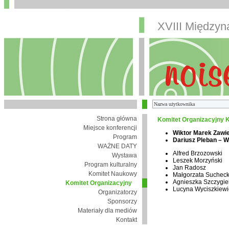
XVIII Między
Strona główna
Komitet Organizacyjny K
Miejsce konferencji
Wiktor Marek Zawi
Program
Dariusz Pleban – 
WAŻNE DATY
Alfred Brzozowski
Wystawa
Leszek Morzyński
Program kulturalny
Jan Radosz
Komitet Naukowy
Małgorzata Suchec
Agnieszka Szczygie
Komitet Organizacyjny
Lucyna Wyciszkiewi
Organizatorzy
Sponsorzy
Materiały dla mediów
Kontakt