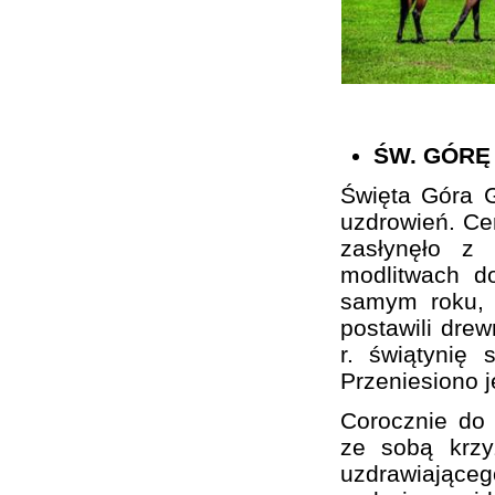
ŚW. GÓRĘ
Święta Góra G
uzdrowień. Cer
zasłynęło z
modlitwach d
samym roku, 
postawili drew
r. świątynię 
Przeniesiono 
Corocznie do 
ze sobą krzy
uzdrawiającego