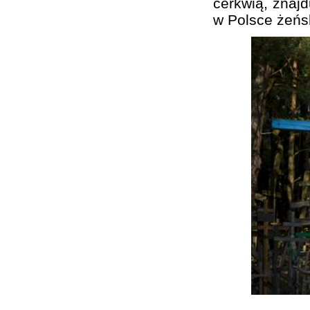
cerkwią, znajd
w Polsce żeńs