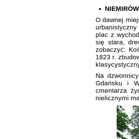
NIEMIRÓW
O dawnej miej
urbanistyczn
plac z wychod
się stara, d
zobaczyć: Koś
1823 r. zbudo
klasycystyczn
Na dzwonnicy
Gdańsku i Wa
cmentarza ży
nielicznymi m