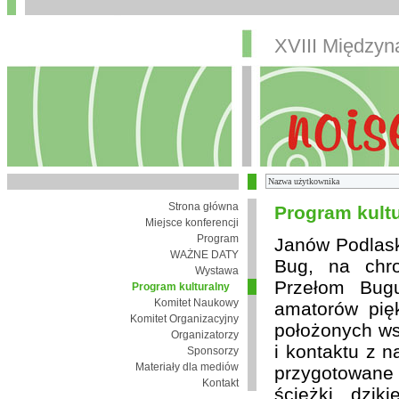
XVIII Między
Strona główna
Program kult
Miejsce konferencji
Program
Janów Podlaski
WAŻNE DATY
Bug, na chro
Wystawa
Przełom Bugu
Program kulturalny
Komitet Naukowy
amatorów pię
Komitet Organizacyjny
położonych wsi
Organizatorzy
i kontaktu z 
Sponsorzy
Materiały dla mediów
przygotowane
Kontakt
ścieżki, dzik