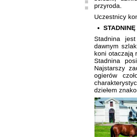
przyroda.
Uczestnicy kon
STADNINĘ
Stadnina je
dawnym szlaku
koni otaczają 
Stadnina pos
Najstarszy z
ogierów czo
charakterystyc
dziełem znako