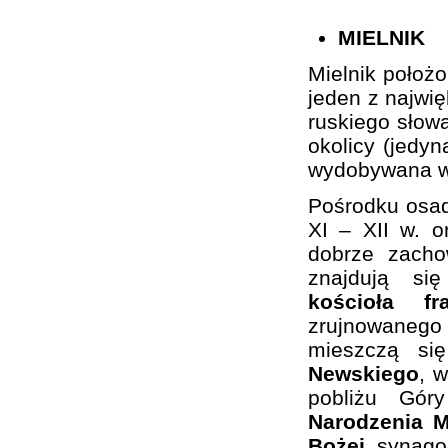
MIELNIK
Mielnik położ
jeden z najwi
ruskiego słowa
okolicy (jedy
wydobywana w 
Pośrodku osa
XI – XII w. 
dobrze zacho
znajdują si
kościoła f
zrujnowaneg
mieszczą si
Newskiego
, 
pobliżu Gó
Narodzenia M
Bożej
, synago