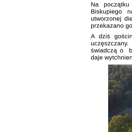
Na początku 
Biskupiego n
utworzonej di
przekazano go
A dziś gości
uczęszczany.
świadczą o bur
daje wytchnien