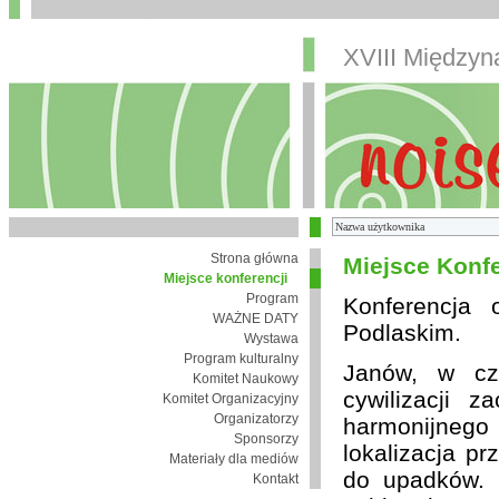
XVIII Między
Strona główna
Miejsce Konfe
Miejsce konferencji
Program
Konferencja
WAŻNE DATY
Podlaskim.
Wystawa
Program kulturalny
Janów, w cza
Komitet Naukowy
cywilizacji 
Komitet Organizacyjny
Organizatorzy
harmonijnego 
Sponsorzy
lokalizacja pr
Materiały dla mediów
do upadków. 
Kontakt