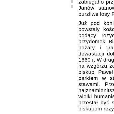
zabiegał o prz
Janów stanow
burzliwe losy 
Już pod kon
powstały koś
będący rezy
przydomek Bi
pożary i gra
dewastacji d
1660 r. W drug
na wzgórzu zo
biskup Paweł
parkiem w st
stawami. Pr
najznamienit
wielki humanis
przestał być 
biskupom rezy