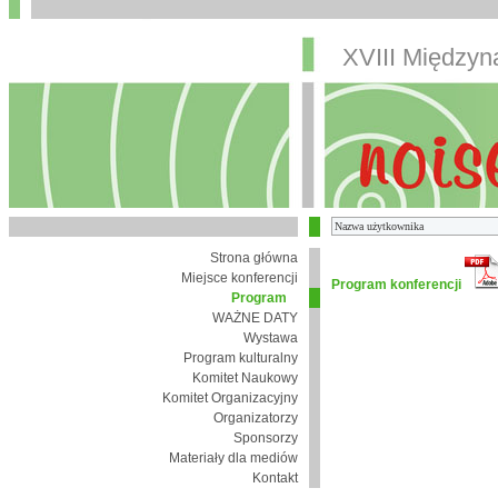
XVIII Między
Strona główna
Miejsce konferencji
Program konferencji
Program
WAŻNE DATY
Wystawa
Program kulturalny
Komitet Naukowy
Komitet Organizacyjny
Organizatorzy
Sponsorzy
Materiały dla mediów
Kontakt