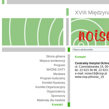
XVIII Między
Strona główna
Kontakt
Miejsce konferencji
Centralny Instytut Ochr
Program
ul. Czerniakowska 16, 0
WAŻNE DATY
tel. 22 623 36 86, 22 623
e-mail: noise19@ciop.pl
Wystawa
www.ciop.pl/noise_19
Program kulturalny
Komitet Naukowy
Komitet Organizacyjny
Organizatorzy
Sponsorzy
Materiały dla mediów
Kontakt