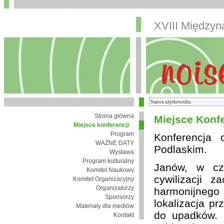
XVIII Między
Strona główna
Miejsce Konfe
Miejsce konferencji
Program
Konferencja
WAŻNE DATY
Podlaskim.
Wystawa
Program kulturalny
Janów, w cza
Komitet Naukowy
cywilizacji 
Komitet Organizacyjny
Organizatorzy
harmonijnego 
Sponsorzy
lokalizacja pr
Materiały dla mediów
do upadków. 
Kontakt