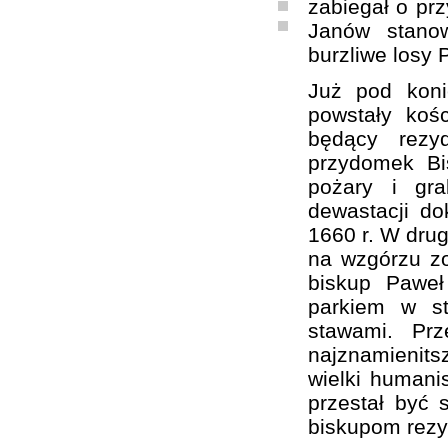
zabiegał o prz
Janów stanow
burzliwe losy 
Już pod kon
powstały koś
będący rezy
przydomek Bi
pożary i gra
dewastacji d
1660 r. W drug
na wzgórzu zo
biskup Paweł
parkiem w st
stawami. Pr
najznamienit
wielki humanis
przestał być 
biskupom rezy