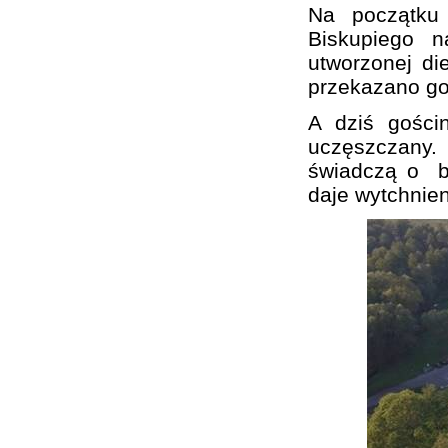
Na początku 
Biskupiego n
utworzonej di
przekazano go
A dziś gości
uczęszczany.
świadczą o bur
daje wytchnien