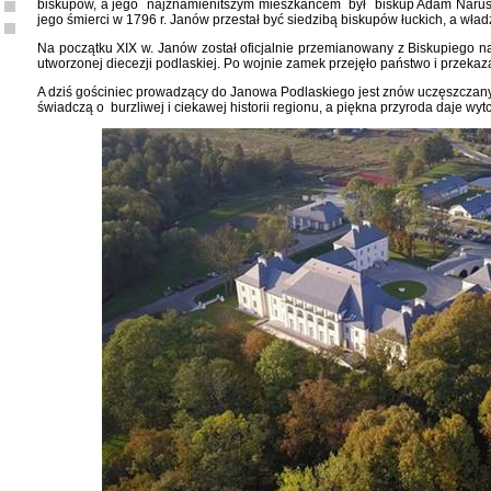
biskupów, a jego najznamienitszym mieszkańcem był biskup Adam Naruszew
jego śmierci w 1796 r. Janów przestał być siedzibą biskupów łuckich, a wła
Na początku XIX w. Janów został oficjalnie przemianowany z Biskupiego na
utworzonej diecezji podlaskiej. Po wojnie zamek przejęło państwo i przeka
A dziś gościniec prowadzący do Janowa Podlaskiego jest znów uczęszczany.
świadczą o burzliwej i ciekawej historii regionu, a piękna przyroda daje wy