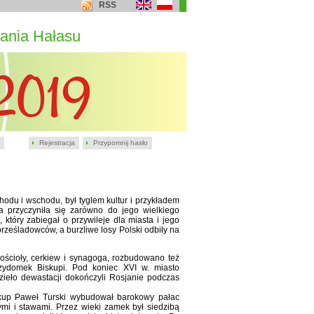
RSS
ania Hałasu
Rejestracja
Przypomnij hasło
hodu i wschodu, był tyglem kultur i przykładem
cja przyczyniła się zarówno do jego wielkiego
który zabiegał o przywileje dla miasta i jego
rześladowców, a burzliwe losy Polski odbiły na
ścioły, cerkiew i synagoga, rozbudowano też
zydomek Biskupi. Pod koniec XVI w. miasto
zieło dewastacji dokończyli Rosjanie podczas
skup Paweł Turski wybudował barokowy pałac
mi i stawami. Przez wieki zamek był siedzibą