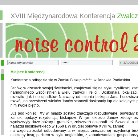
XVIII Międzynarodowa Konferencja
Zwalcz
ZALOGUJ
Miejsce Konferencji
Konferencja odbędzie się w Zamku Biskupim**** w Janowie Podlaskim.
Janów, w czasach swojej świetności, znajdował się na styku cywilizacji zac
harmonijnego współistnienia wielu tradycji i religii. Doskonała lokaliza
rozkwitu, jak i do upadków. Nazwany od imienia biskupa Jana Łosowicza, 
rozwój, na przestrzeni wieków Janów stanowił doskonały łup dla kolejnych p
nim swoje piętno.
Już pod koniec XV w. miasto zostało znacząco rozbudowane, powstały ko
zamek, będący rezydencją biskupów. W tym okresie Janów zdobył pr
wyniszczyły duże pożary i grabieże, zniszczeń dokonali też Szwedzi, a d
najazdu moskiewskiego w 1660 r. W drugiej połowie XVIII w. zamek
na wzgórzu został odbudowany, a w miejscu zniszczonej rezydencji bi
otoczony fosą, parkiem w stylu angielskim, z zabudowaniami gospodarczy