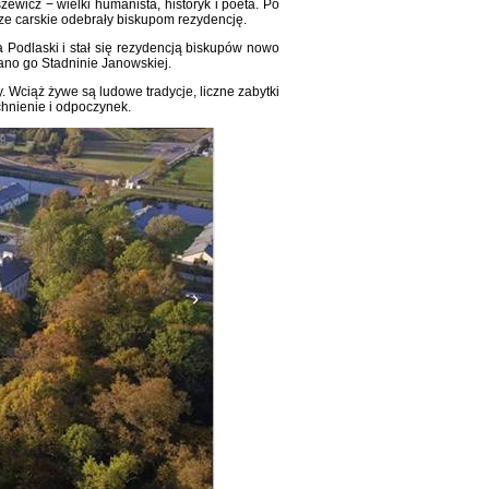
icz − wielki humanista, historyk i poeta. Po
dze carskie odebrały biskupom rezydencję.
 Podlaski i stał się rezydencją biskupów nowo
zano go Stadninie Janowskiej.
 Wciąż żywe są ludowe tradycje, liczne zabytki
tchnienie i odpoczynek.