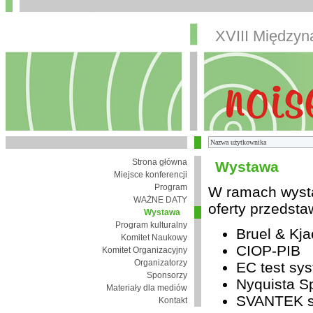
XVIII Między
Strona główna
Wystawa
Miejsce konferencji
Program
W ramach wysta
WAŻNE DATY
oferty przedsta
Wystawa
Program kulturalny
Bruel & Kja
Komitet Naukowy
CIOP-PIB
Komitet Organizacyjny
Organizatorzy
EC test sys
Sponsorzy
Nyquista Sp
Materiały dla mediów
SVANTEK sp
Kontakt