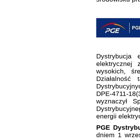
Dystrybucja 
elektrycznej
wysokich, śr
Działalność
Dystrybucyjny
DPE-4711-18(3
wyznaczył S
Dystrybucyjne
energii elektry
PGE Dystrybu
dniem 1 wrze