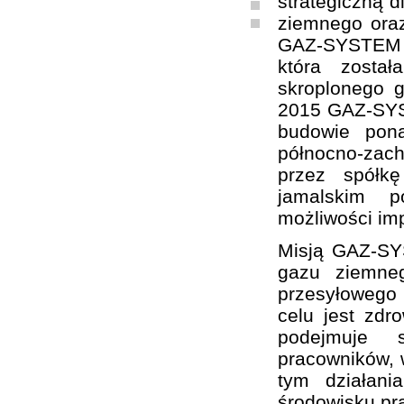
strategiczną d
ziemnego oraz
GAZ-SYSTEM S
która zosta
skroplonego 
2015 GAZ-SYST
budowie pon
północno-zach
przez spółk
jamalskim p
możliwości im
Misją GAZ-SY
gazu ziemne
przesyłowego
celu jest zd
podejmuje sz
pracowników, w
tym działani
środowisku pr