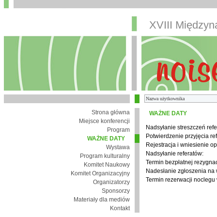
XVIII Między
Strona główna
WAŻNE DATY
Miejsce konferencji
Nadsyłanie streszczeń refe
Program
Potwierdzenie przyjęcia re
WAŻNE DATY
Rejestracja i wniesienie op
Wystawa
Nadsyłanie referatów:
Program kulturalny
Termin bezpłatnej rezygnacj
Komitet Naukowy
Nadesłanie zgłoszenia na
Komitet Organizacyjny
Termin rezerwacji noclegu 
Organizatorzy
Sponsorzy
Materiały dla mediów
Kontakt